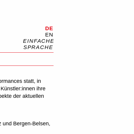
ische Kunst
Menü öffnen
DE
EN
EINFACHE
SPRACHE
Suche
rmances statt, in
Künstler:innen ihre
pekte der aktuellen
tz und Bergen-Belsen,