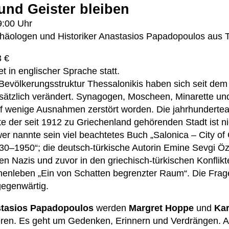
und Geister bleiben
9:00 Uhr
häologen und Historiker Anastasios Papadopoulos aus T
3 €
et in englischer Sprache statt.
 Bevölkerungsstruktur Thessalonikis haben sich seit dem
sätzlich verändert. Synagogen, Moscheen, Minarette und
auf wenige Ausnahmen zerstört worden. Die jahrhundertea
 der seit 1912 zu Griechenland gehörenden Stadt ist ni
r nannte sein viel beachtetes Buch „Salonica – City of 
0–1950“; die deutsch-türkische Autorin Emine Sevgi Ö
n Nazis und zuvor in den griechisch-türkischen Konflik
enleben „Ein von Schatten begrenzter Raum“. Die Frag
gegenwärtig.
tasios Papadopoulos
werden
Margret Hoppe
und
Kar
ieren. Es geht um Gedenken, Erinnern und Verdrängen. 