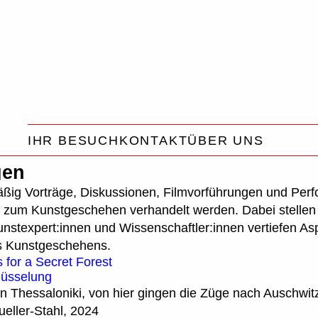
tungen | HALLE 14
Zentrum für zeitgenöss
IHR BESUCH
KONTAKT
ÜBER UNS
gen
äßig Vorträge, Diskussionen, Filmvorführungen und Perfo
 zum Kunstgeschehen verhandelt werden. Dabei stellen 
Kunstexpert:innen und Wissenschaftler:innen vertiefen As
s Kunstgeschehens.
for a Secret Forest
lüsselung
on Thessaloniki, von hier gingen die Züge nach Auschwi
ueller-Stahl, 2024