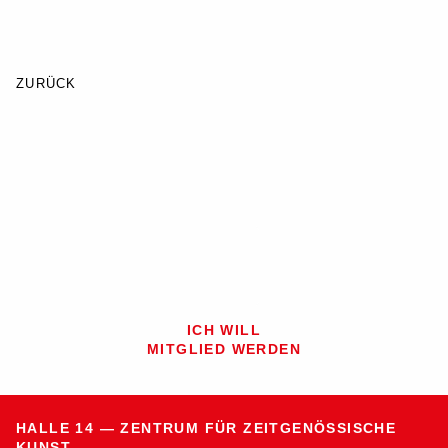
ZURÜCK
ICH WILL
MITGLIED WERDEN
Zum Seitenanfang springen
HALLE 14 — ZENTRUM FÜR ZEITGENÖSSISCHE
KUNST