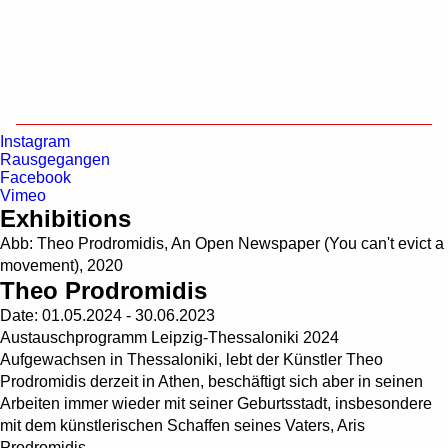
Searc
Homepage | HALLE 14
Zentrum für zeitge
Instagram
Rausgegangen
Facebook
Vimeo
Exhibitions
Abb: Theo Prodromidis, An Open Newspaper (You can't evict a
movement), 2020
Theo Prodromidis
Date:
01.05.2024 - 30.06.2023
Austauschprogramm Leipzig-Thessaloniki 2024
Aufgewachsen in Thessaloniki, lebt der Künstler Theo
Prodromidis derzeit in Athen, beschäftigt sich aber in seinen
Arbeiten immer wieder mit seiner Geburtsstadt, insbesondere
mit dem künstlerischen Schaffen seines Vaters, Aris
Prodromidis.