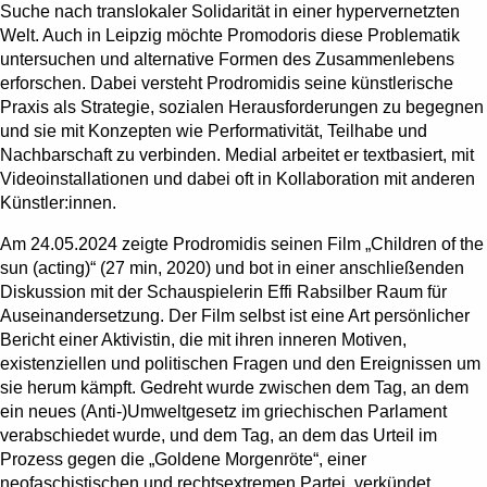
Suche nach translokaler Solidarität in einer hypervernetzten
Welt. Auch in Leipzig möchte Promodoris diese Problematik
untersuchen und alternative Formen des Zusammenlebens
erforschen. Dabei versteht Prodromidis seine künstlerische
Praxis als Strategie, sozialen Herausforderungen zu begegnen
und sie mit Konzepten wie Performativität, Teilhabe und
Nachbarschaft zu verbinden. Medial arbeitet er textbasiert, mit
Videoinstallationen und dabei oft in Kollaboration mit anderen
Künstler:innen.
Am 24.05.2024 zeigte Prodromidis seinen Film „Children of the
sun (acting)“ (27 min, 2020) und bot in einer anschließenden
Diskussion mit der Schauspielerin Effi Rabsilber Raum für
Auseinandersetzung. Der Film selbst ist eine Art persönlicher
Bericht einer Aktivistin, die mit ihren inneren Motiven,
existenziellen und politischen Fragen und den Ereignissen um
sie herum kämpft. Gedreht wurde zwischen dem Tag, an dem
ein neues (Anti-)Umweltgesetz im griechischen Parlament
verabschiedet wurde, und dem Tag, an dem das Urteil im
Prozess gegen die „Goldene Morgenröte“, einer
neofaschistischen und rechtsextremen Partei, verkündet