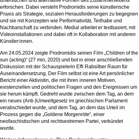
untersuchen und alternative Formen des Zusammenlebens
erforschen. Dabei versteht Prodromidis seine künstlerische
Praxis als Strategie, sozialen Herausforderungen zu begegnen
und sie mit Konzepten wie Performativität, Teilhabe und
Nachbarschaft zu verbinden. Medial arbeitet er textbasiert, mit
Videoinstallationen und dabei oft in Kollaboration mit anderen
Künstler:innen.
Am 24.05.2024 zeigte Prodromidis seinen Film „Children of the
sun (acting)“ (27 min, 2020) und bot in einer anschließenden
Diskussion mit der Schauspielerin Effi Rabsilber Raum für
Auseinandersetzung. Der Film selbst ist eine Art persönlicher
Bericht einer Aktivistin, die mit ihren inneren Motiven,
existenziellen und politischen Fragen und den Ereignissen um
sie herum kämpft. Gedreht wurde zwischen dem Tag, an dem
ein neues (Anti-)Umweltgesetz im griechischen Parlament
verabschiedet wurde, und dem Tag, an dem das Urteil im
Prozess gegen die „Goldene Morgenröte“, einer
neofaschistischen und rechtsextremen Partei, verkündet
wurde.