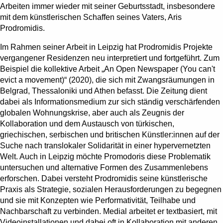
Arbeiten immer wieder mit seiner Geburtsstadt, insbesondere
mit dem künstlerischen Schaffen seines Vaters, Aris
Prodromidis.
Im Rahmen seiner Arbeit in Leipzig hat Prodromidis Projekte
vergangener Residenzen neu interpretiert und fortgeführt. Zum
Beispiel die kollektive Arbeit „An Open Newspaper (You can't
evict a movement)“ (2020), die sich mit Zwangsräumungen in
Belgrad, Thessaloniki und Athen befasst. Die Zeitung dient
dabei als Informationsmedium zur sich ständig verschärfenden
globalen Wohnungskrise, aber auch als Zeugnis der
Kollaboration und dem Austausch von türkischen,
griechischen, serbischen und britischen Künstler:innen auf der
Suche nach translokaler Solidarität in einer hypervernetzten
Welt. Auch in Leipzig möchte Promodoris diese Problematik
untersuchen und alternative Formen des Zusammenlebens
erforschen. Dabei versteht Prodromidis seine künstlerische
Praxis als Strategie, sozialen Herausforderungen zu begegnen
und sie mit Konzepten wie Performativität, Teilhabe und
Nachbarschaft zu verbinden. Medial arbeitet er textbasiert, mit
Videoinstallationen und dabei oft in Kollaboration mit anderen