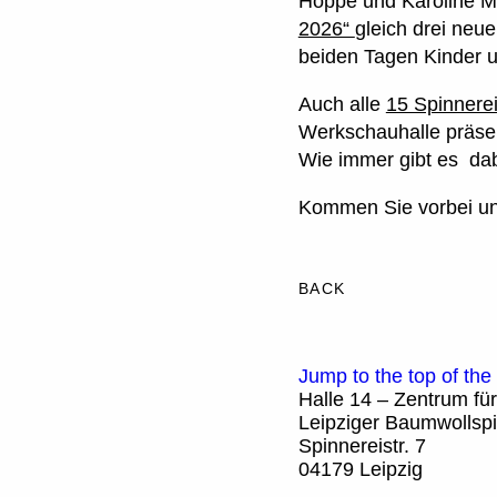
Hoppe und Karoline M
2026“
gleich drei neu
beiden Tagen Kinder u
Auch alle
15 Spinnere
Werkschauhalle präsent
Wie immer gibt es dab
Kommen Sie vorbei un
BACK
Jump to the top of the
Halle 14 – Zentrum fü
Leipziger Baumwollspi
Spinnereistr. 7
04179 Leipzig