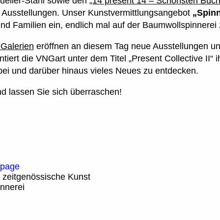
ueller-Stahl sowie den
„14 present 14 – Schönsten Büche
e Ausstellungen. Unser Kunstvermittlungsangebot
„Spinn
nd Familien ein, endlich mal auf der Baumwollspinnerei 
iGalerien
eröffnen an diesem Tag neue Ausstellungen un
iert die VNGart unter dem Titel „Present Collective II“
ei und darüber hinaus vieles Neues zu entdecken.
d lassen Sie sich überraschen!
 page
r zeitgenössische Kunst
nnerei