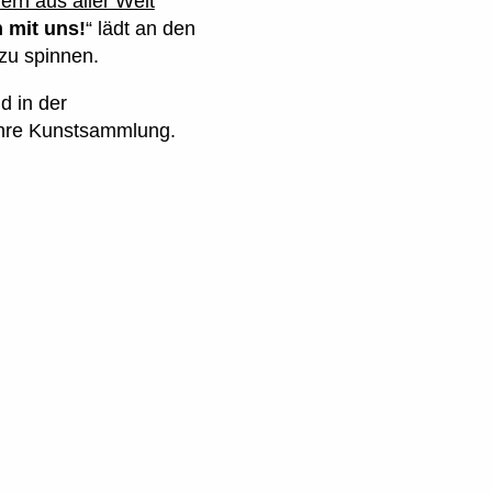
rn aus aller Welt
 mit uns!
“ lädt an den
zu spinnen.
d in der
 ihre Kunstsammlung.