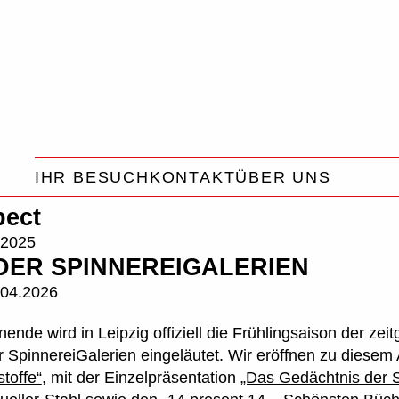
t | HALLE 14
Zentrum für zeitgenöss
IHR BESUCH
KONTAKT
ÜBER UNS
pect
 2025
ER SPINNEREIGALERIEN
.04.2026
ende wird in Leipzig offiziell die Frühlingsaison der ze
SpinnereiGalerien eingeläutet. Wir eröffnen zu diesem 
toffe“
, mit der Einzelpräsentation
„Das Gedächtnis der S