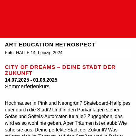
Sear
Retrospect | HALLE 14
Zentrum für zeitge
ART EDUCATION RETROSPECT
Foto: HALLE 14, Leipzig 2024
CITY OF DREAMS – DEINE STADT DER
ZUKUNFT
14.07.2025 - 01.08.2025
Sommerferienkurs
Hochhäuser in Pink und Neongrün? Skateboard-Halfpipes
quer durch die Stadt? Und in den Parkanlagen stehen
Sofas und Softeis-Automaten für alle? Zugegeben, das
wird es so wohl nie geben. Aber Träumen ist erlaubt: Wie
sähe sie aus, Deine perfekte Stadt der Zukunft? Was