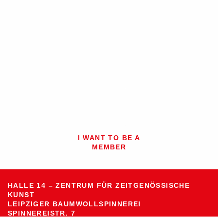
I WANT TO BE A
MEMBER
Jump to the top of the page
HALLE 14 – ZENTRUM FÜR ZEITGENÖSSISCHE
KUNST
LEIPZIGER BAUMWOLLSPINNEREI
SPINNEREISTR. 7