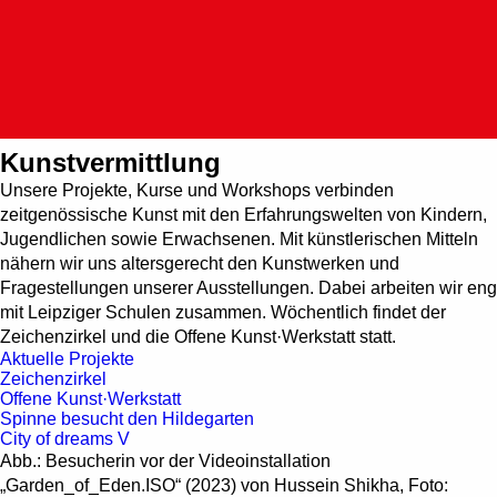
Such
Aktuelle Projekte | HALLE 1
Zentrum für zeitge
Kunstvermittlung
Unsere Projekte, Kurse und Workshops verbinden
zeitgenössische Kunst mit den Erfahrungswelten von Kindern,
Jugendlichen sowie Erwachsenen. Mit künstlerischen Mitteln
nähern wir uns altersgerecht den Kunstwerken und
Fragestellungen unserer Ausstellungen. Dabei arbeiten wir eng
mit Leipziger Schulen zusammen. Wöchentlich findet der
Zeichenzirkel und die Offene Kunst·Werkstatt statt.
Aktuelle Projekte
Zeichenzirkel
Offene Kunst·Werkstatt
Spinne besucht den Hildegarten
City of dreams V
Abb.: Besucherin vor der Videoinstallation
„Garden_of_Eden.ISO“ (2023) von Hussein Shikha, Foto: